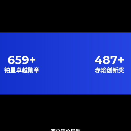
659
+
487
+
铂星卓越勋章
赤焰创新奖