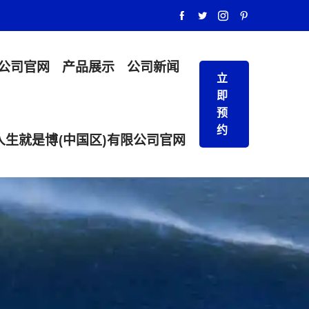
限公司官网
产品展示
公司新闻
立
即
预
约
·人生就是博(中国区)有限公司官网