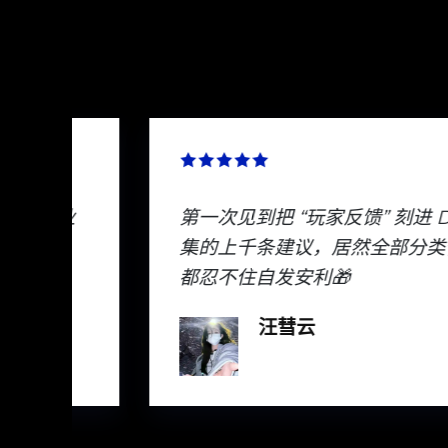
业
第一次见到把 “玩家反馈” 刻进 DNA
心
集的上千条建议，居然全部分类优化，
都忍不住自发安利🎁
汪彗云