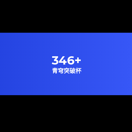
346
+
青穹突破杯