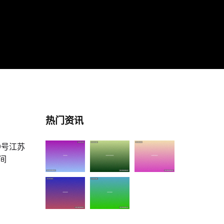
热门资讯
9号江苏
间