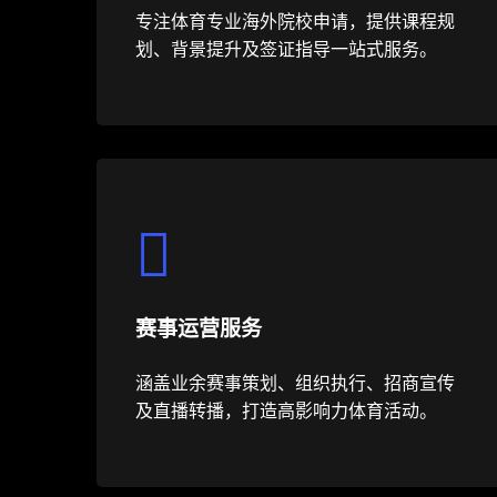
专注体育专业海外院校申请，提供课程规
划、背景提升及签证指导一站式服务。
赛事运营服务
涵盖业余赛事策划、组织执行、招商宣传
及直播转播，打造高影响力体育活动。