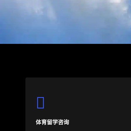
体育留学咨询